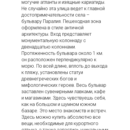
могучие атланты и изящные кариатиды.
Не случайно эта улица ведет к главной
достопримечательности села –
бульвару Паралия. Пешеходная зона
оформлена в стиле античной
архитектуры. Вход представляет
монументальную колоннаду с
двенадцатью колоннами.
Протяженность бульвара около 1 км.
он расположен перпендикулярно к
морю. По всей длине, вплоть до выхода
к пляжу, установлены статуи
древнегреческих богов и
мифологических героев. Весь бульвар
заставлен сувенирными лавками, кафе
и магазинами. Здесь чувствуешь себя,
как на большом и шумном южном
базаре. Это место знакомств и встреч.
Здесь можно купить абсолютно все
вещи, необходимые для курортного
отдыха, а также запастись уникальными